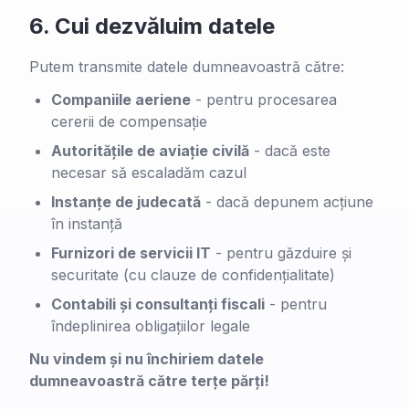
6.
Cui dezvăluim datele
Putem transmite datele dumneavoastră către:
Companiile aeriene
-
pentru procesarea
cererii de compensație
Autoritățile de aviație civilă
-
dacă este
necesar să escaladăm cazul
Instanțe de judecată
-
dacă depunem acțiune
în instanță
Furnizori de servicii IT
-
pentru găzduire și
securitate (cu clauze de confidențialitate)
Contabili și consultanți fiscali
-
pentru
îndeplinirea obligațiilor legale
Nu vindem și nu închiriem datele
dumneavoastră către terțe părți!