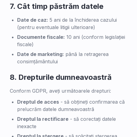
7.
Cât timp păstrăm datele
Date de caz:
5 ani de la închiderea cazului
(pentru eventuale litigii ulterioare)
Documente fiscale:
10 ani (conform legislației
fiscale)
Date de marketing:
până la retragerea
consimțământului
8.
Drepturile dumneavoastră
Conform GDPR, aveți următoarele drepturi:
Dreptul de acces
-
să obțineți confirmarea că
prelucrăm datele dumneavoastră
Dreptul la rectificare
-
să corectați datele
inexacte
Dreptul la ștergere
-
să solicitați ștergerea